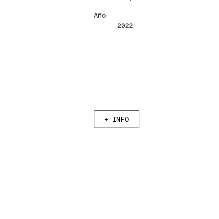
Eng
Eng
Año
2022
|
|
Esp
Esp
+
INFO