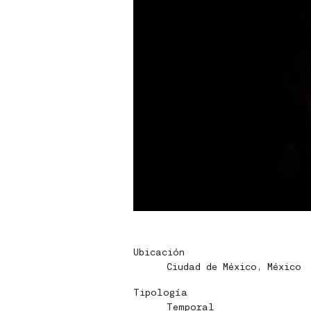
Home
Home
Proyectos
Proyectos
Ubicación
Bio
Bio
Ciudad de México, México
Contacto
Contacto
Tipología
Temporal