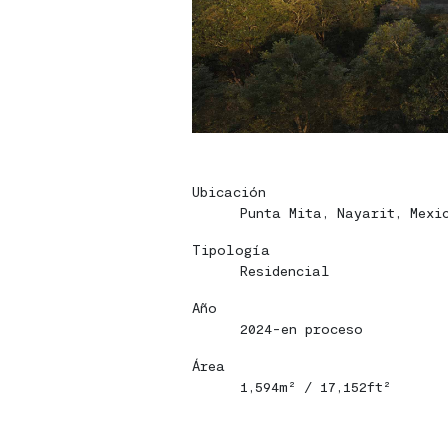
Ubicación
Punta Mita, Nayarit, Mexi
Home
Home
Tipología
Residencial
Proyectos
Proyectos
Año
Bio
Bio
2024-en proceso
Área
Contacto
Contacto
1,594m² / 17,152ft²
Eng
Eng