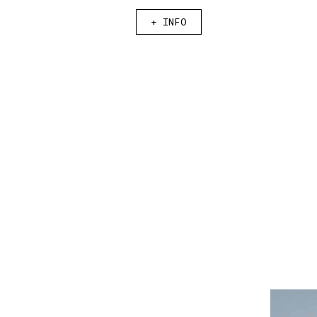
|
|
+
INFO
Esp
Esp