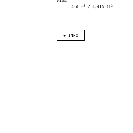
Área
2
2
410 m
/ 4,413 ft
+
INFO