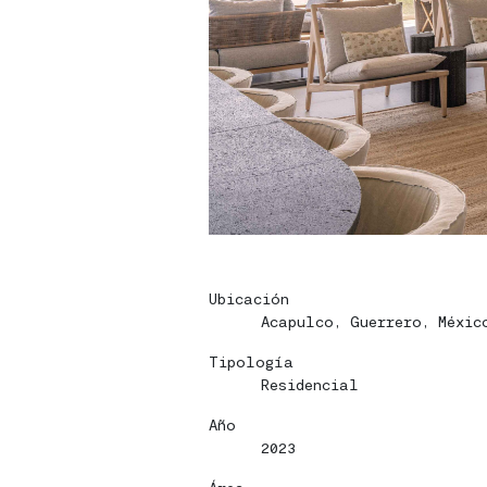
Home
Home
Proyectos
Proyectos
Bio
Bio
Contacto
Contacto
Ubicación
Eng
Eng
Acapulco, Guerrero, Méxic
|
|
Tipología
Esp
Esp
Residencial
Año
2023