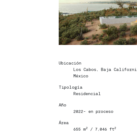
Home
Home
Proyectos
Proyectos
Ubicación
Los Cabos, Baja Californi
Bio
Bio
México
Contacto
Contacto
Tipología
Residencial
Eng
Eng
Año
2022- en proceso
|
|
Esp
Esp
Área
2
2
655 m
/ 7,046 ft