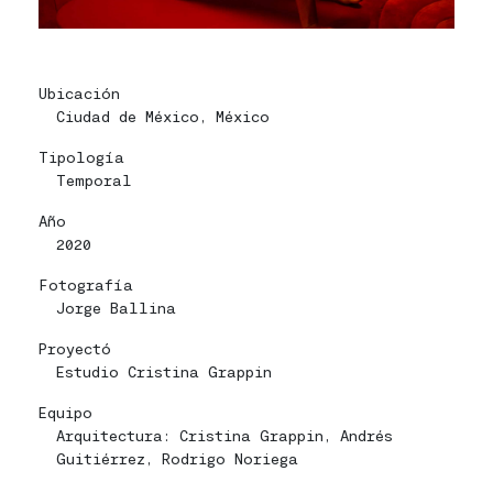
Home
Home
Proyectos
Proyectos
Ubicación
Bio
Bio
Ciudad de México, México
Tipología
Contacto
Contacto
Temporal
Eng
Eng
Año
2020
|
|
Fotografía
Esp
Esp
Jorge Ballina
Proyectó
Estudio Cristina Grappin
Equipo
Arquitectura: Cristina Grappin, Andrés
Guitiérrez, Rodrigo Noriega